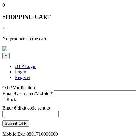
0
SHOPPING CART
×
No products in the cart.
×
OTP Login
Login
Register
OTP Varification
Email/Username/Mobile
*
< Back
Enter 6 digit code sent to
Mobile Ex.: 8801710000000