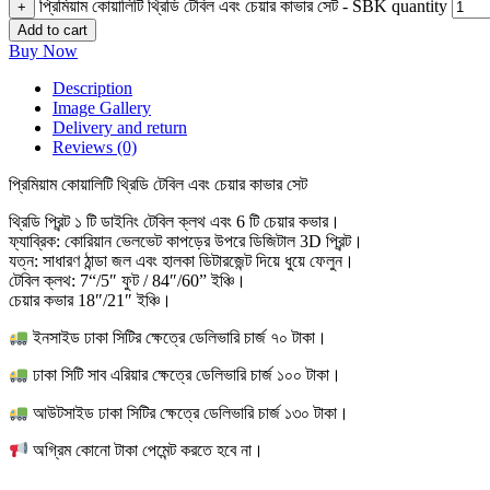
প্রিমিয়াম কোয়ালিটি থ্রিডি টেবিল এবং চেয়ার কাভার সেট - SBK quantity
+
Add to cart
Buy Now
Description
Image Gallery
Delivery and return
Reviews (0)
প্রিমিয়াম কোয়ালিটি থ্রিডি টেবিল এবং চেয়ার কাভার সেট
থ্রিডি প্রিন্ট ১ টি ডাইনিং টেবিল ক্লথ এবং 6 টি চেয়ার কভার।
ফ্যাব্রিক: কোরিয়ান ভেলভেট কাপড়ের উপরে ডিজিটাল 3D প্রিন্ট।
যত্ন: সাধারণ ঠান্ডা জল এবং হালকা ডিটারজেন্ট দিয়ে ধুয়ে ফেলুন।
টেবিল ক্লথ: 7“/5″ ফুট / 84″/60” ইঞ্চি।
চেয়ার কভার 18″/21″ ইঞ্চি।
ইনসাইড ঢাকা সিটির ক্ষেত্রে ডেলিভারি চার্জ ৭০ টাকা।
ঢাকা সিটি সাব এরিয়ার ক্ষেত্রে ডেলিভারি চার্জ ১০০ টাকা।
আউটসাইড ঢাকা সিটির ক্ষেত্রে ডেলিভারি চার্জ ১৩০ টাকা।
অগ্রিম কোনো টাকা পেমেন্ট করতে হবে না।