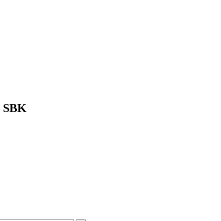
ট – SBK