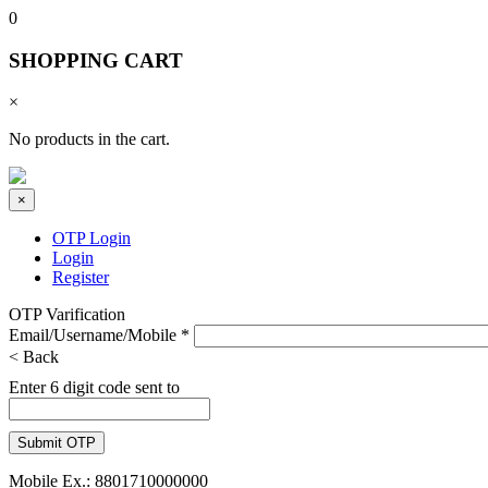
0
SHOPPING CART
×
No products in the cart.
×
OTP Login
Login
Register
OTP Varification
Email/Username/Mobile
*
< Back
Enter 6 digit code sent to
Mobile Ex.: 8801710000000