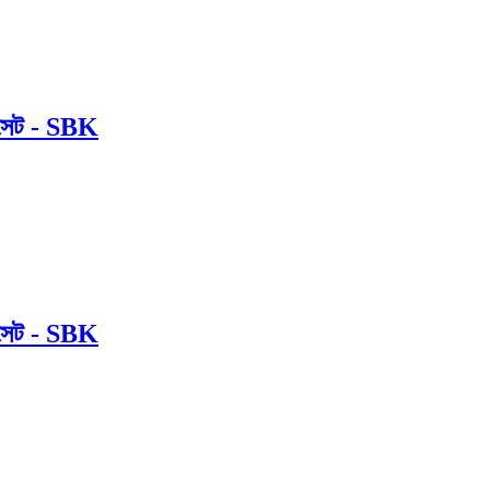
র সেট - SBK
র সেট - SBK