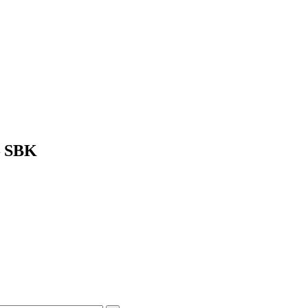
ট – SBK