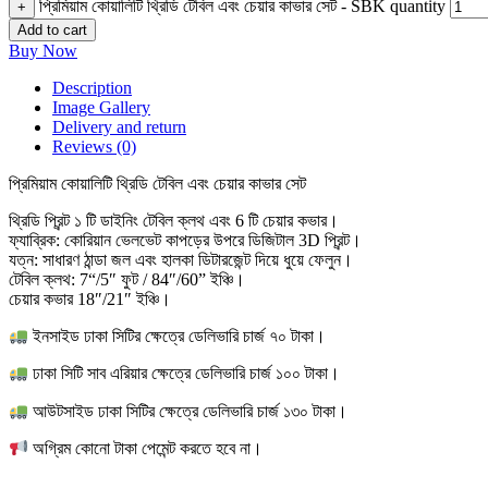
প্রিমিয়াম কোয়ালিটি থ্রিডি টেবিল এবং চেয়ার কাভার সেট - SBK quantity
+
Add to cart
Buy Now
Description
Image Gallery
Delivery and return
Reviews (0)
প্রিমিয়াম কোয়ালিটি থ্রিডি টেবিল এবং চেয়ার কাভার সেট
থ্রিডি প্রিন্ট ১ টি ডাইনিং টেবিল ক্লথ এবং 6 টি চেয়ার কভার।
ফ্যাব্রিক: কোরিয়ান ভেলভেট কাপড়ের উপরে ডিজিটাল 3D প্রিন্ট।
যত্ন: সাধারণ ঠান্ডা জল এবং হালকা ডিটারজেন্ট দিয়ে ধুয়ে ফেলুন।
টেবিল ক্লথ: 7“/5″ ফুট / 84″/60” ইঞ্চি।
চেয়ার কভার 18″/21″ ইঞ্চি।
ইনসাইড ঢাকা সিটির ক্ষেত্রে ডেলিভারি চার্জ ৭০ টাকা।
ঢাকা সিটি সাব এরিয়ার ক্ষেত্রে ডেলিভারি চার্জ ১০০ টাকা।
আউটসাইড ঢাকা সিটির ক্ষেত্রে ডেলিভারি চার্জ ১৩০ টাকা।
অগ্রিম কোনো টাকা পেমেন্ট করতে হবে না।