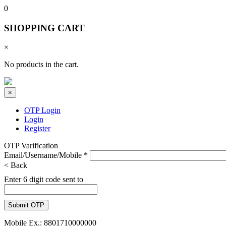
0
SHOPPING CART
×
No products in the cart.
×
OTP Login
Login
Register
OTP Varification
Email/Username/Mobile
*
< Back
Enter 6 digit code sent to
Mobile Ex.: 8801710000000