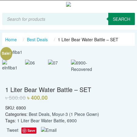
Products
search
SEARCH
Home
Best Deals
1 Liter Bear Water Battle – SET
Sale!
1 Liter Bear Water Battle – SET
৳
500.00
৳
400.00
SKU:
6900
Categories:
Best Deals
,
Moyur-3 (1 Piece Gown)
Tags:
1 Liter Bear Water Battle
,
6900
Tweet
Save