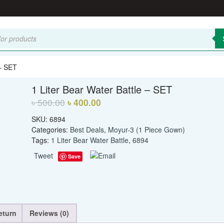
 – SET
1 Liter Bear Water Battle – SET
৳
500.00
৳
400.00
SKU:
6894
Categories:
Best Deals
,
Moyur-3 (1 Piece Gown)
Tags:
1 Liter Bear Water Battle
,
6894
Tweet
Save
eturn
Reviews (0)