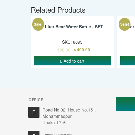
Related Products
Sale!
Sale!
1 Liter Bear Water Battle - SET
Super 
SKU:
6893
৳
500.00
৳
400.00
Add to cart
OFFICE
Road No.02, House No.151,
Mohammadpur
Dhaka 1216