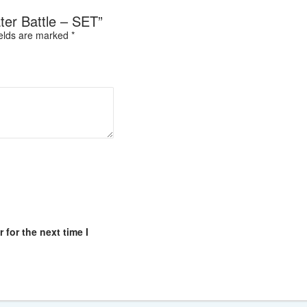
ater Battle – SET”
ields are marked
*
for the next time I