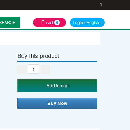
SEARCH
Login / Register
cart
0
Buy this product
1
Liter
Bear
Add to cart
Water
Battle
-
Buy Now
SET
quantity