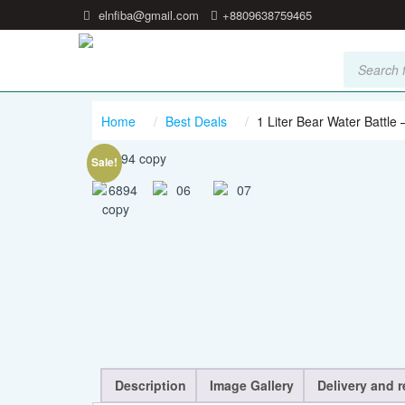
elnfiba@gmail.com
+8809638759465
Products
search
Home
Best Deals
1 Liter Bear Water Battle
Sale!
Description
Image Gallery
Delivery and r