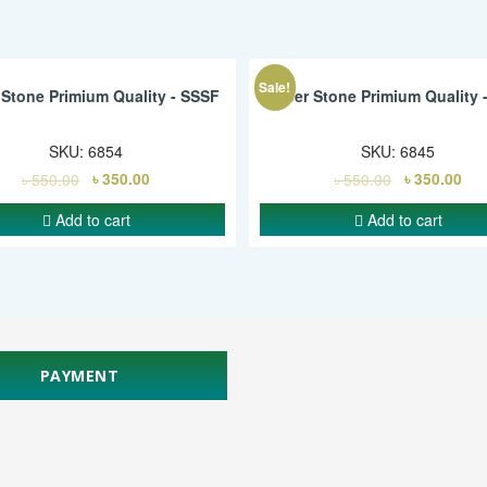
Sale!
Stone Primium Quality - SSSF
Super Stone Primium Quality 
SKU:
6854
SKU:
6845
৳
550.00
৳
350.00
৳
550.00
৳
350.00
Add to cart
Add to cart
PAYMENT