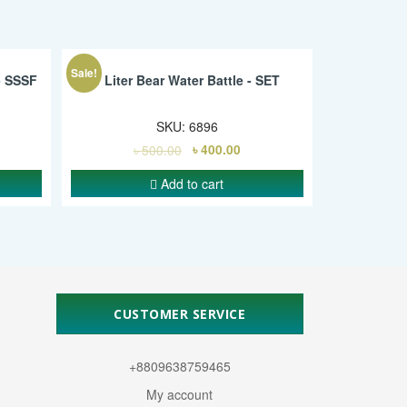
Sale!
- SSSF
1 Liter Bear Water Battle - SET
SKU:
6896
৳
500.00
৳
400.00
Add to cart
CUSTOMER SERVICE
+8809638759465
My account