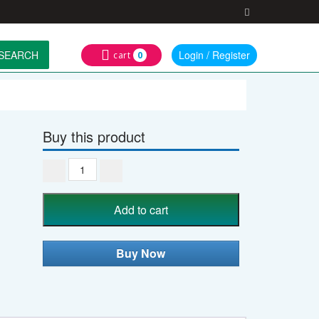
SEARCH
Login / Register
cart
0
Buy this product
Digital
Led
Bracelet
Add to cart
Band
Watch
-
Buy Now
SJE
quantity