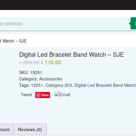
nd Watch – SJE
Digital Led Bracelet Band Watch – SJE
৳
399.00
৳
110.00
SKU:
15251
Category:
Accessories
Tags:
15251
,
Category-203
,
Digital Led Bracelet Band Watch
Tweet
Save
eturn
Reviews (0)