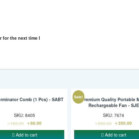
for the next time I
Sale!
erminator Comb (1 Pcs) - SABT
Premium Quality Portable 
Rechargeable Fan - SJE
SKU:
8405
SKU:
7674
৳
150.00
৳
60.00
৳
550.00
৳
350.00
Add to cart
Add to cart