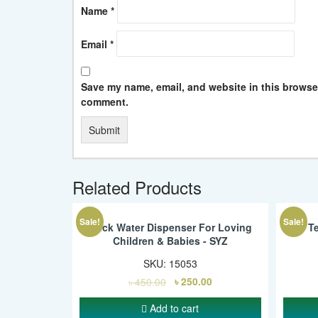
Name
*
Email
*
Save my name, email, and website in this browser 
comment.
Related Products
Sale!
Sale!
Duck Water Dispenser For Loving
Lice T
Children & Babies - SYZ
SKU:
15053
৳
450.00
৳
250.00
Add to cart