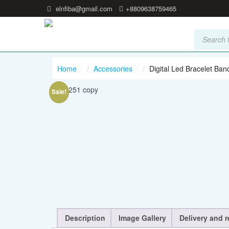
elnfiba@gmail.com
+8809638759465
Products
search
Home
Accessories
Digital Led Bracelet Ba
Sale!
Description
Image Gallery
Delivery and r