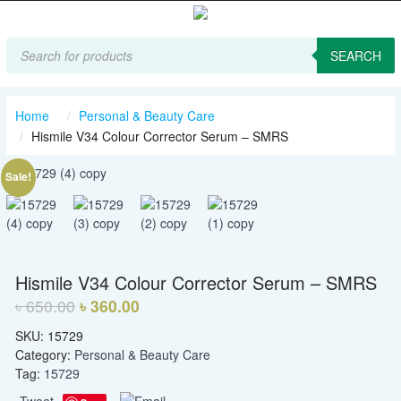
Products
search
SEARCH
Home
Personal & Beauty Care
Hismile V34 Colour Corrector Serum – SMRS
Sale!
Hismile V34 Colour Corrector Serum – SMRS
৳
650.00
৳
360.00
SKU:
15729
Category:
Personal & Beauty Care
Tag:
15729
Tweet