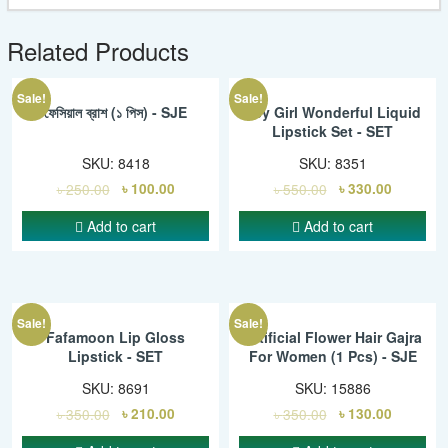
Related Products
Sale!
Sale!
ফেসিয়াল ব্রাশ (১ পিস) - SJE
Hey Girl Wonderful Liquid
Lipstick Set - SET
SKU:
8418
SKU:
8351
৳
250.00
৳
100.00
৳
550.00
৳
330.00
Add to cart
Add to cart
Sale!
Sale!
Fafamoon Lip Gloss
Artificial Flower Hair Gajra
Lipstick - SET
For Women (1 Pcs) - SJE
SKU:
8691
SKU:
15886
৳
350.00
৳
210.00
৳
350.00
৳
130.00