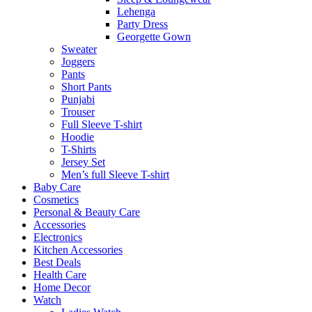
Lehenga
Party Dress
Georgette Gown
Sweater
Joggers
Pants
Short Pants
Punjabi
Trouser
Full Sleeve T-shirt
Hoodie
T-Shirts
Jersey Set
Men’s full Sleeve T-shirt
Baby Care
Cosmetics
Personal & Beauty Care
Accessories
Electronics
Kitchen Accessories
Best Deals
Health Care
Home Decor
Watch