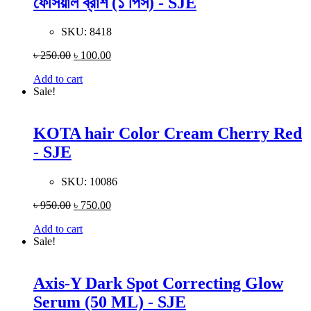
ফেসিয়াল ব্রাশ (১ পিস) - SJE
SKU:
8418
৳
250.00
৳
100.00
Add to cart
Sale!
KOTA hair Color Cream Cherry Red
- SJE
SKU:
10086
৳
950.00
৳
750.00
Add to cart
Sale!
Axis-Y Dark Spot Correcting Glow
Serum (50 ML) - SJE