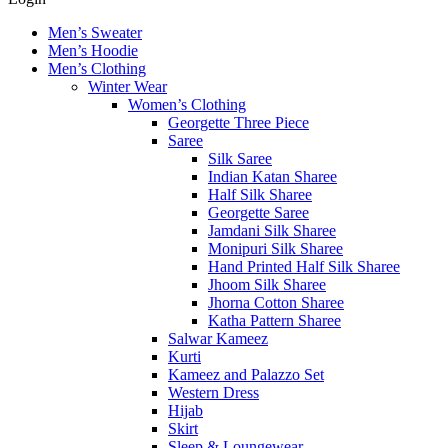
Men’s Sweater
Men’s Hoodie
Men’s Clothing
Winter Wear
Women’s Clothing
Georgette Three Piece
Saree
Silk Saree
Indian Katan Sharee
Half Silk Sharee
Georgette Saree
Jamdani Silk Sharee
Monipuri Silk Sharee
Hand Printed Half Silk Sharee
Jhoom Silk Sharee
Jhorna Cotton Sharee
Katha Pattern Sharee
Salwar Kameez
Kurti
Kameez and Palazzo Set
Western Dress
Hijab
Skirt
Sleep & Loungewear