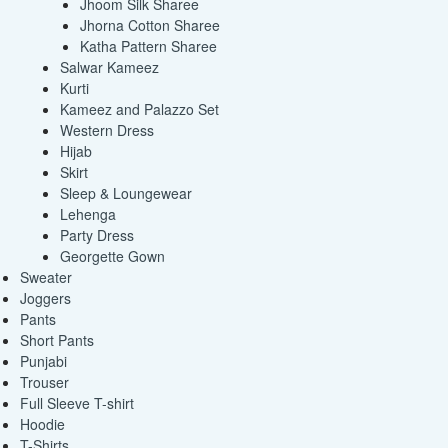
Jhoom Silk Sharee
Jhorna Cotton Sharee
Katha Pattern Sharee
Salwar Kameez
Kurti
Kameez and Palazzo Set
Western Dress
Hijab
Skirt
Sleep & Loungewear
Lehenga
Party Dress
Georgette Gown
Sweater
Joggers
Pants
Short Pants
Punjabi
Trouser
Full Sleeve T-shirt
Hoodie
T-Shirts