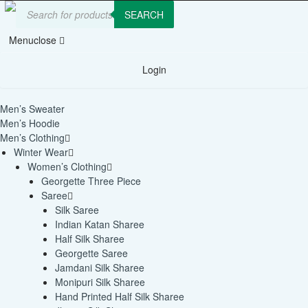
Products
search
SEARCH
Menu
close
Login
Men’s Sweater
Men’s Hoodie
Men’s Clothing
Winter Wear
Women’s Clothing
Georgette Three Piece
Saree
Silk Saree
Indian Katan Sharee
Half Silk Sharee
Georgette Saree
Jamdani Silk Sharee
Monipuri Silk Sharee
Hand Printed Half Silk Sharee