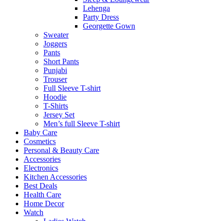
Lehenga
Party Dress
Georgette Gown
Sweater
Joggers
Pants
Short Pants
Punjabi
Trouser
Full Sleeve T-shirt
Hoodie
T-Shirts
Jersey Set
Men’s full Sleeve T-shirt
Baby Care
Cosmetics
Personal & Beauty Care
Accessories
Electronics
Kitchen Accessories
Best Deals
Health Care
Home Decor
Watch