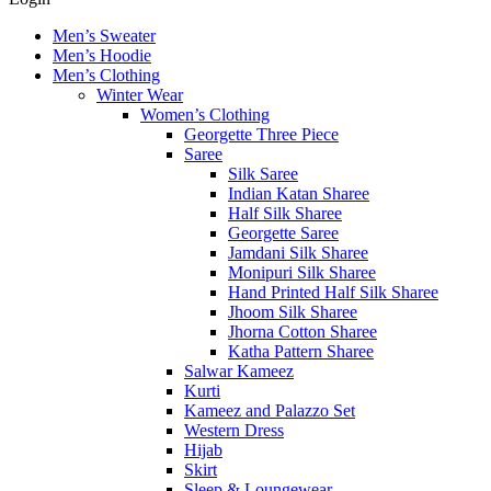
Men’s Sweater
Men’s Hoodie
Men’s Clothing
Winter Wear
Women’s Clothing
Georgette Three Piece
Saree
Silk Saree
Indian Katan Sharee
Half Silk Sharee
Georgette Saree
Jamdani Silk Sharee
Monipuri Silk Sharee
Hand Printed Half Silk Sharee
Jhoom Silk Sharee
Jhorna Cotton Sharee
Katha Pattern Sharee
Salwar Kameez
Kurti
Kameez and Palazzo Set
Western Dress
Hijab
Skirt
Sleep & Loungewear