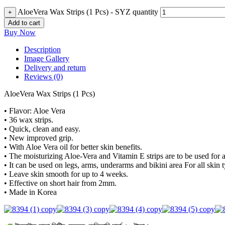
AloeVera Wax Strips (1 Pcs) - SYZ quantity
+
Add to cart
Buy Now
Description
Image Gallery
Delivery and return
Reviews (0)
AloeVera Wax Strips (1 Pcs)
• Flavor: Aloe Vera
• 36 wax strips.
• Quick, clean and easy.
• New improved grip.
• With Aloe Vera oil for better skin benefits.
• The moisturizing Aloe-Vera and Vitamin E strips are to be used for ar
• It can be used on legs, arms, underarms and bikini area For all skin 
• Leave skin smooth for up to 4 weeks.
• Effective on short hair from 2mm.
• Made in Korea