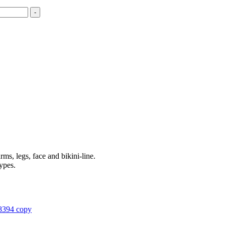
-
ms, legs, face and bikini-line.
types.