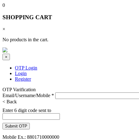
0
SHOPPING CART
×
No products in the cart.
×
OTP Login
Login
Register
OTP Varification
Email/Username/Mobile
*
< Back
Enter 6 digit code sent to
Mobile Ex.: 8801710000000