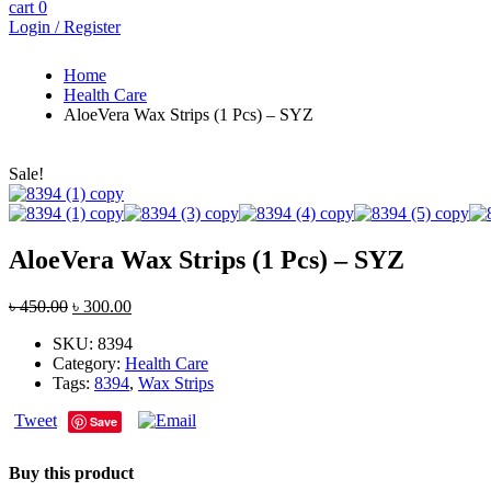
cart
0
Login / Register
Home
Health Care
AloeVera Wax Strips (1 Pcs) – SYZ
Sale!
AloeVera Wax Strips (1 Pcs) – SYZ
৳
450.00
৳
300.00
SKU:
8394
Category:
Health Care
Tags:
8394
,
Wax Strips
Tweet
Save
Buy this product