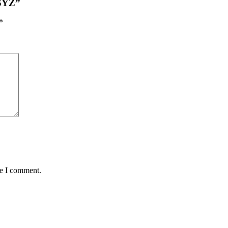
 SYZ”
*
me I comment.