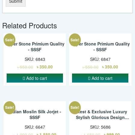
Related Products
Sale!
Sale!
Super Stone Primium Quality
Super Stone Primium Quality
- SSSF
- SSSF
SKU:
6843
SKU:
6847
৳
550.00
৳
350.00
৳
550.00
৳
350.00
Add to cart
Add to cart
Sale!
Sale!
Indian Moslin Silk Jorjet -
Latest & Exclusive Luxury
SSSF
Stylish Glorious Design
Saree With Gorgeous Blouse
SKU:
6647
SKU:
5686
Piece For Woman – SMC
৳
1,990.00
৳
1,550.00
৳
1,650.00
৳
999.00