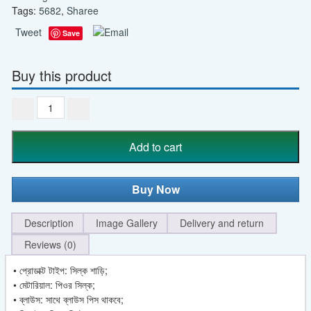
Tags:
5682
,
Sharee
Tweet
Save
Buy this product
Latest
&
Exclusive
Add to cart
Luxury
Stylish
Glorious
Buy Now
Design
Saree
With
Description
Image Gallery
Delivery and return
Gorgeous
Reviews (0)
Blouse
Piece
• প্রোডাক্ট টাইপ: সিল্ক শাড়ি;
For
• মেটারিয়াল: পিওর সিল্ক;
Woman
• ব্লাউস: সাথে ব্লাউস পিস থাকবে;
–