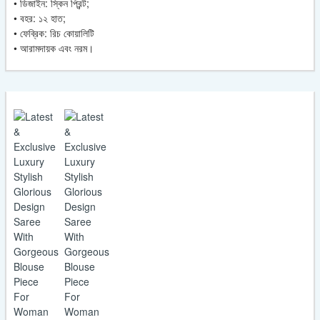
• ডিজাইন: স্কিন প্রিন্ট;
SMC
• বহর: ১২ হাত;
quantity
• ফেব্রিক: রিচ কোয়ালিটি
• আরামদায়ক এবং নরম।